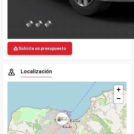
📩 Solicita un presupuesto
Localización
+
−