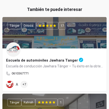
También te puede interesar
Tánger
Drissia.
17
Escuela de automóviles Jawhara Tanger
Escuela de conducción Jawhara Tánger – Tu éxito en la obtención de tu licencia de conducir con total confianza
0610367771
A
+7
Tánger
Rahrah
1