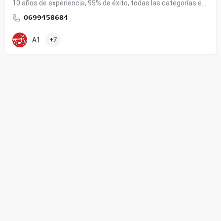
10 años de experiencia, 95% de éxito, todas las categorías en Tánger.
𝟬𝟲𝟵𝟵𝟰𝟱𝟴𝟲𝟴𝟰
A1
+7