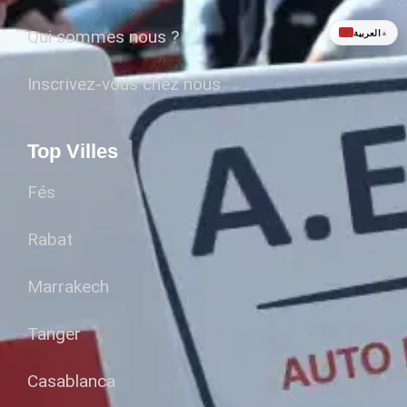
العربية
Qui sommes nous ?
▲
Inscrivez-vous chez nous
Top Villes
Fés
Rabat
Marrakech
Tanger
Casablanca