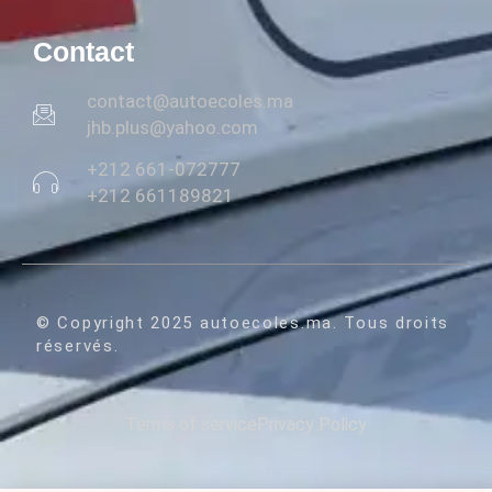
Contact
contact@autoecoles.ma
jhb.plus@yahoo.com
+212 661-072777
+212 661189821
© Copyright 2025 autoecoles.ma. Tous droits
réservés.
Terms of service
Privacy Policy