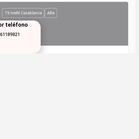
Tit mellil Casablanca
Allia
or teléfono
61189821
Auto école Talal elmakhfi
Votre réussite commence ici, votre sécurité pour la vie.
0661543357
A
+7
Leaflet
|
©
OpenStreetMap
contributors
Casablanca
Tit mellil