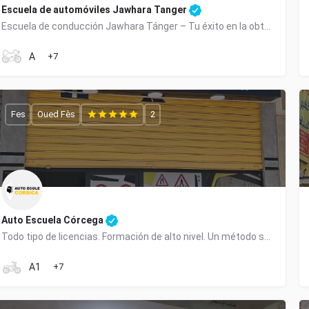
Escuela de automóviles Jawhara Tanger
Escuela de conducción Jawhara Tánger – Tu éxito en la obtención de tu licencia de conducir con total confianza
0610367771
A
+7
Fes
Oued Fès
2
Auto Escuela Córcega
Todo tipo de licencias. Formación de alto nivel. Un método sencillo y eficiente.
0652-395135
A1
+7