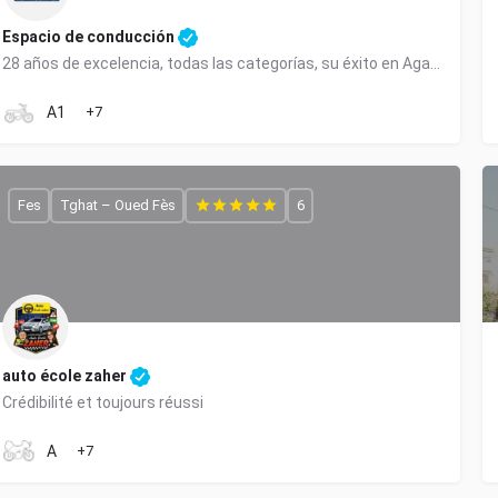
Espacio de conducción
28 años de excelencia, todas las categorías, su éxito en Agadir.
0661332172
A1
+7
Fes
Tghat – Oued Fès
6
auto école zaher
Crédibilité et toujours réussi
0663003433
A
+7