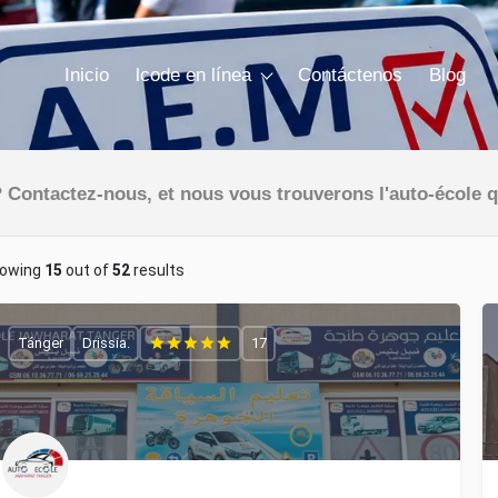
Inicio
lcode en línea
Contáctenos
Blog
 Contactez-nous, et nous vous trouverons l'auto-école q
owing
15
out of
52
results
Tánger
Drissia.
17