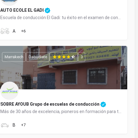
AUTO ECOLE EL GADI
Escuela de conducción El Gadi: tu éxito en el examen de conducir comienza aquí
0600306650
A
+6
Marrakech
Daoudiate
3
SOBRE AYOUB Grupo de escuelas de conducción
Más de 30 años de excelencia, pioneros en formación para todas las licencias en Marrakech.
Daoudiate: (+212) 0524312416 / Boukar: (+212) 0524430384) / Tahanaout:
B
+7