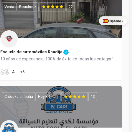
Venta
Bouchouk
22
Español
▲
Escuela de automóviles Khadija
10 años de experiencia, 100% de éxito en todas las categorías en Salé.
0627676549
A
+6
Chtouka ait baha
Hay El Kharij
13