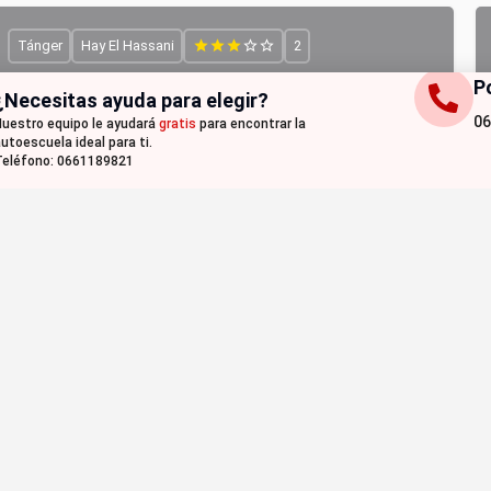
Tánger
Hay El Hassani
2
P
¿Necesitas ayuda para elegir?
06
uestro equipo le ayudará
gratis
para encontrar la
utoescuela ideal para ti.
eléfono: 0661189821
ESCUELA DE AUTOMÓVILES KHADDOUR
Tu guía para aprobar el examen de conducir en Tánger
0633083352
A
+7
Nador
BENI ENSAR