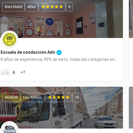
Beni Melal
Atlas
6
Escuela de conducción Adir
8 años de experiencia, 99% de éxito, todas las categorías en Beni Mellal.
0668505991
A
+7
AGADIR
Hay Salam.
10