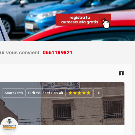
0
6
6
1
1
8
9
8
2
1
ui vous convient.
+
−
Marrakech
Sidi Youssef Ben Ali
10