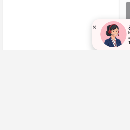
N
a
T