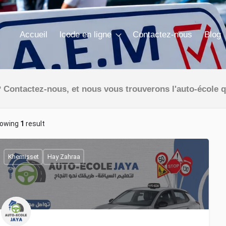
Accueil
lcode en ligne
Contactez-nous
Blog
 Contactez-nous, et nous vous trouverons l'auto-école q
owing
1
result
Khemisset
Hay Zahraa