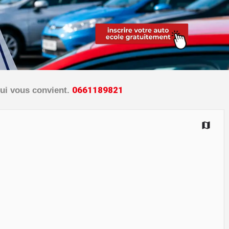
0
6
6
1
1
8
9
8
2
1
ui vous convient.
+
−