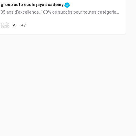
group auto ecole jaya academy
35 ans d'excellence, 100% de succès pour toutes catégories à Khemisset et Tifel
0630713131
A
+7