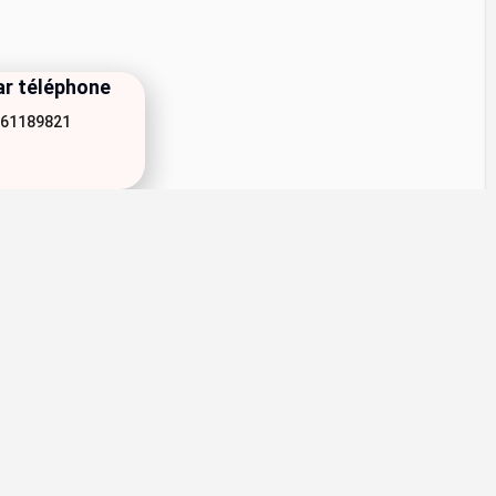
ar téléphone
61189821
Leaflet
|
©
OpenStreetMap
contributors