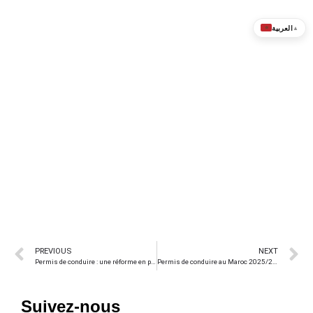
العربية
▲
PREVIOUS
NEXT
Permis de conduire : une réforme en profondeur à l’étude
Permis de conduire au Maroc 2025/2026 : ce qui change vraiment cette année
Suivez-nous
_