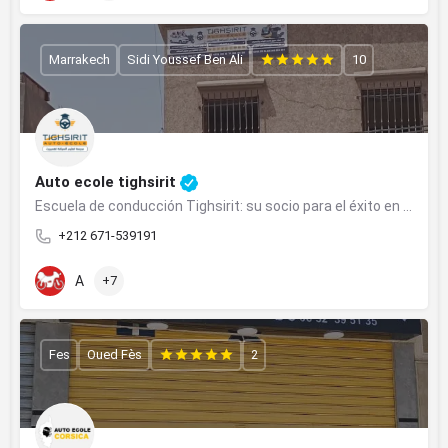
Marrakech
Sidi Youssef Ben Ali
10
Auto ecole tighsirit
Escuela de conducción Tighsirit: su socio para el éxito en la obtención de su licencia de conducir
+212 671-539191
A
+7
Fes
Oued Fès
2