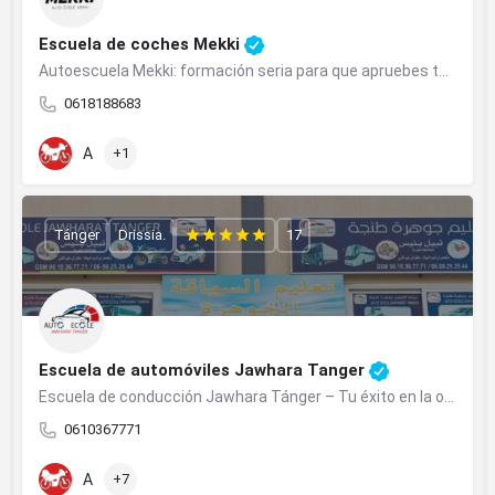
Escuela de coches Mekki
Autoescuela Mekki: formación seria para que apruebes tu examen de conducir en Bouznika
0618188683
A
+1
Tánger
Drissia.
17
Escuela de automóviles Jawhara Tanger
Escuela de conducción Jawhara Tánger – Tu éxito en la obtención de tu licencia de conducir con total confianza
0610367771
A
+7