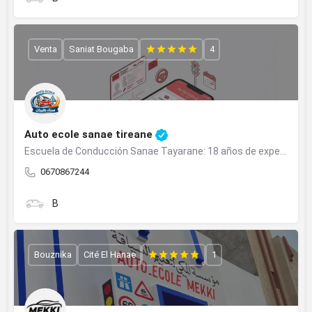
Venta
Saniat Bougaba
4
Auto ecole sanae tireane
Escuela de Conducción Sanae Tayarane: 18 años de experiencia dedicados a tu éxito.
0670867244
B
Bouznika
Cité El Hanae
1