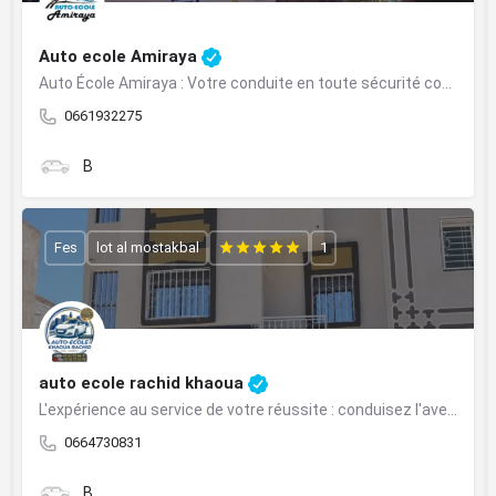
Auto ecole Amiraya
Auto École Amiraya : Votre conduite en toute sécurité commence avec nous.
0661932275
B
Fes
lot al mostakbal
1
auto ecole rachid khaoua
L'expérience au service de votre réussite : conduisez l'avenir en toute confiance.
0664730831
B