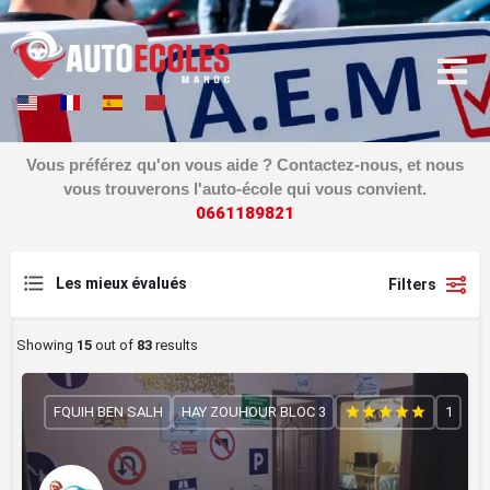
Vous préférez qu'on vous aide ? Contactez-nous, et nous
vous trouverons l'auto-école qui vous convient.
0
6
6
1
1
8
9
8
2
1
Les mieux évalués
Filters
Showing
15
out of
83
results
FQUIH BEN SALH
HAY ZOUHOUR BLOC 3
1