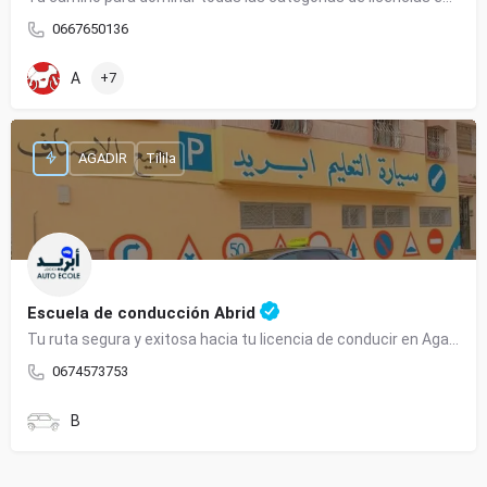
0667650136
A
+7
AGADIR
Tilila
Escuela de conducción Abrid
Tu ruta segura y exitosa hacia tu licencia de conducir en Agadir.
0674573753
B