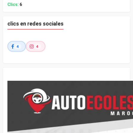
Clics:
6
clics en redes sociales
4
4