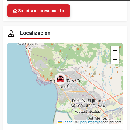
📩 Solicita un presupuesto
Localización
+
−
Leaflet
|
©
OpenStreetMap
contributors