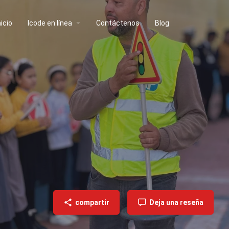
nicio
lcode en línea
Contáctenos
Blog
compartir
Deja una reseña