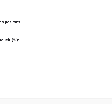
os por mes:
ducir (%):