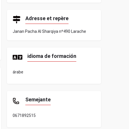
Adresse et repère
Janan Pacha Al Sharqiya nº490 Larache
idioma de formación
árabe
Semejante
0671892515