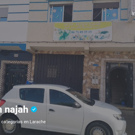
I
n najah
s categorías en Larache