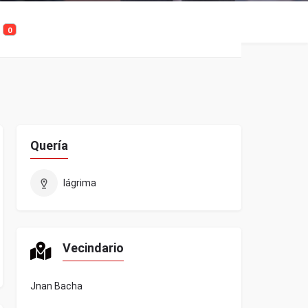
0
Quería
lágrima
Vecindario
Jnan Bacha