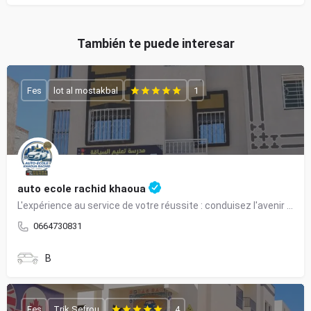
También te puede interesar
Fes
lot al mostakbal
1
auto ecole rachid khaoua
L'expérience au service de votre réussite : conduisez l'avenir en toute confiance.
0664730831
B
Fes
Trik Sefrou
4