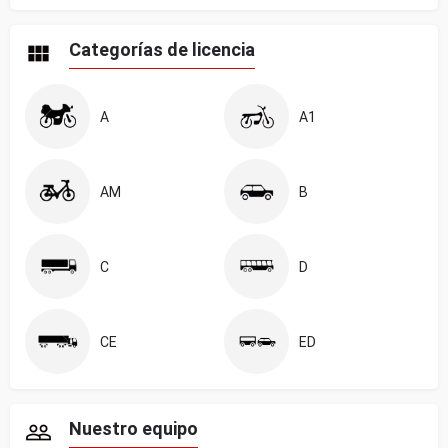
Categorías de licencia
A
A1
AM
B
C
D
CE
ED
Nuestro equipo