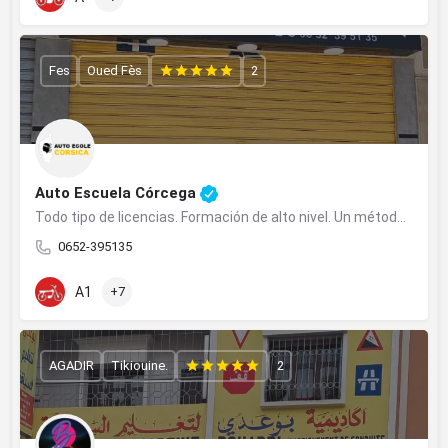
Fes
Oued Fès
2
Auto Escuela Córcega
Todo tipo de licencias. Formación de alto nivel. Un método sencillo y eficiente.
0652-395135
A1
+7
AGADIR
Tikiouine.
2