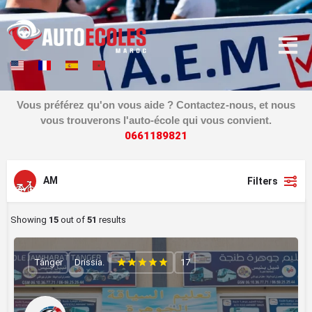
Vous préférez qu'on vous aide ? Contactez-nous, et nous
vous trouverons l'auto-école qui vous convient.
0
6
6
1
1
8
9
8
2
1
AM
Filters
Showing
15
out of
51
results
Tánger
Drissia.
17