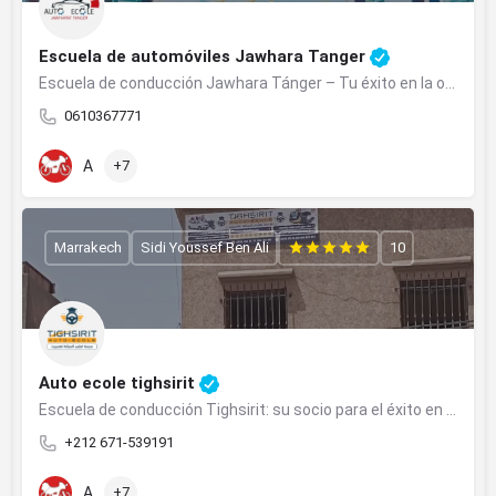
Escuela de automóviles Jawhara Tanger
Escuela de conducción Jawhara Tánger – Tu éxito en la obtención de tu licencia de conducir con total confianza
0610367771
A
+7
Marrakech
Sidi Youssef Ben Ali
10
Auto ecole tighsirit
Escuela de conducción Tighsirit: su socio para el éxito en la obtención de su licencia de conducir
+212 671-539191
A
+7