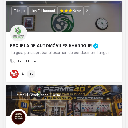
Tánger
Hay El Hassani
2
ESCUELA DE AUTOMÓVILES KHADDOUR
Tu guía para aprobar el examen de conducir en Tánger
0633083352
A
+7
Tit mellil Casablanca
Allia