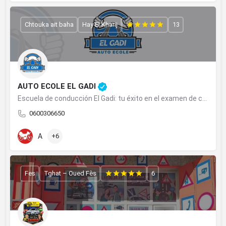
Chtouka ait baha
Hay El Kharij
13
AUTO ECOLE EL GADI
Escuela de conducción El Gadi: tu éxito en el examen de conducir comienza aquí
0600306650
A
+6
Fes
Tghat – Oued Fès
6