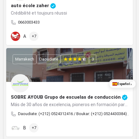
auto école zaher
Crédibilité et toujours réussi
0663003433
A
+7
Marrakech
Daoudiate
3
Español
▲
SOBRE AYOUB Grupo de escuelas de conducción
Más de 30 años de excelencia, pioneros en formación para todas las licencias en Marrakech.
Daoudiate: (+212) 0524312416 / Boukar: (+212) 0524430384) / Taha
B
+7