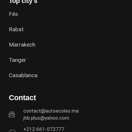
Top city's
Fés
Rabat
Marrakech
Tanger
Casablanca
Contact
contact@autoecoles.ma
jhb.plus@yahoo.com
+212 661-072777