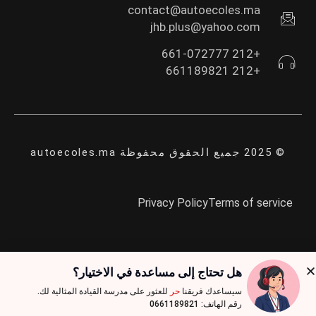
contact@autoecoles.ma
jhb.plus@yahoo.com
+212 661-072777
+212 661189821
© 2025 جميع الحقوق محفوظة autoecoles.ma
Privacy Policy
Terms of service
هل تحتاج إلى مساعدة في الاختيار؟
هل لديك أي أسئلة؟ انقر على أحد جهات الاتصال أدناه للدردشة معنا عبر
سيساعدك فريقنا
حر
للعثور على مدرسة القيادة المثالية لك.
واتساب.
رقم الهاتف: 0661189821